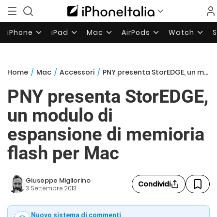
iPhone
iPad
Mac
AirPods
Watch
Home
/
Mac
/
Accessori
/
PNY presenta StorEDGE, un modulo di espansione di memioria flash per Mac
PNY presenta StorEDGE,
un modulo di
espansione di memioria
flash per Mac
Giuseppe Migliorino
Condividi
3 Settembre 2013
Nuovo sistema di commenti