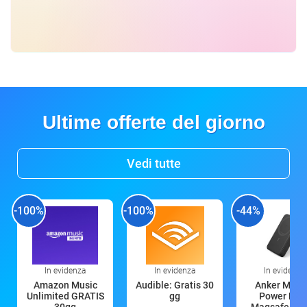
Ultime offerte del giorno
Vedi tutte
-100%
-100%
-44%
In evidenza
In evidenza
In evidenza
Amazon Music
Audible: Gratis 30
Anker Mag
Unlimited GRATIS
gg
Power Ban