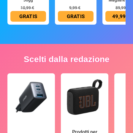
30gg
Magsafe 10
mAh
10,99 €
9,99 €
89,99 €
GRATIS
GRATIS
49,99 €
Scelti dalla redazione
Prodotti per