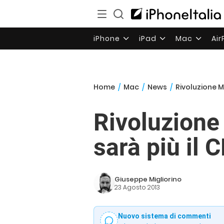
iPhone
iPad
Mac
Ai
Home
/
Mac
/
News
/
Rivoluzione M
Rivoluzione
sarà più il 
Giuseppe Migliorino
23 Agosto 2013
Nuovo sistema di commenti