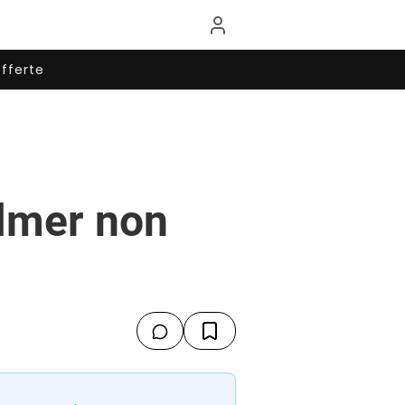
fferte
llmer non