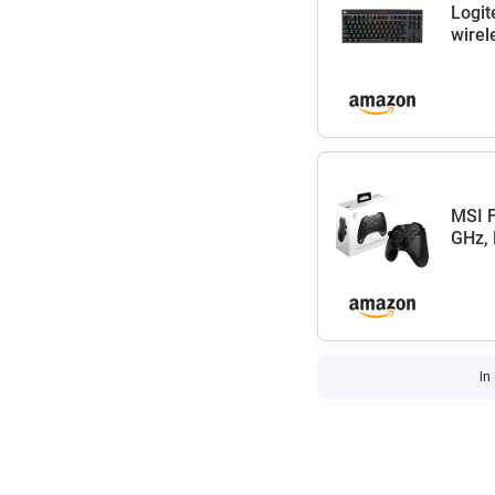
Logit
wirel
MSI 
GHz, 
In