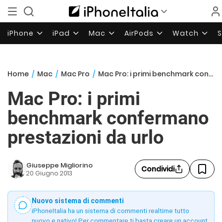
iPhone
iPad
Mac
AirPods
Watch
Home
/
Mac
/
Mac Pro
/
Mac Pro: i primi benchmark confermano prestazioni da urlo
Mac Pro: i primi
benchmark confermano
prestazioni da urlo
Giuseppe Migliorino
Condividi
20 Giugno 2013
Nuovo sistema di commenti
iPhoneItalia ha un sistema di commenti realtime tutto
nuovo e nativo! Per commentare ti basta creare un account