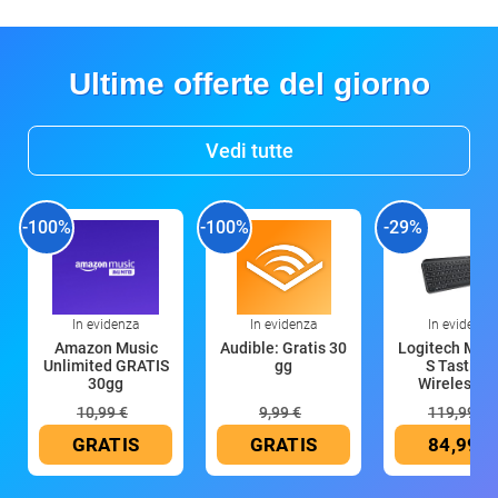
Ultime offerte del giorno
Vedi tutte
-100%
-100%
-29%
In evidenza
In evidenza
In evidenza
Amazon Music
Audible: Gratis 30
Logitech MX 
Unlimited GRATIS
gg
S Tastiera
30gg
Wireless (G
10,99 €
9,99 €
119,99 €
GRATIS
GRATIS
84,99 €