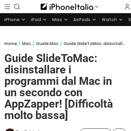
iPhone
iPad
Mac
AirPods
Watch
Home
/
Mac
/
Guide Mac
/
Guide SlideToMac: disinstallare i programmi dal Mac in un secondo con AppZapper! [Difficoltà molto bassa]
Guide SlideToMac:
disinstallare i
programmi dal Mac in
un secondo con
AppZapper! [Difficoltà
molto bassa]