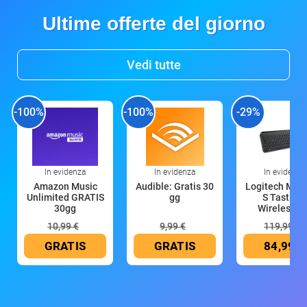
Ultime offerte del giorno
Vedi tutte
-100%
-100%
-29%
In evidenza
In evidenza
In evidenza
Amazon Music
Audible: Gratis 30
Logitech MX 
Unlimited GRATIS
gg
S Tastiera
30gg
Wireless (G
10,99 €
9,99 €
119,99 €
GRATIS
GRATIS
84,99 €