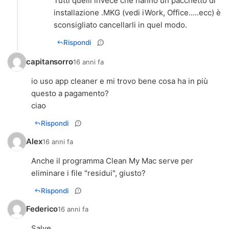
Tutti quelli invece che hanno un pacchetto di
installazione .MKG (vedi iWork, Office.....ecc) è
sconsigliato cancellarli in quel modo.
Rispondi
capitansorro
16 anni fa
io uso app cleaner e mi trovo bene cosa ha in più
questo a pagamento?
ciao
Rispondi
Alex
16 anni fa
Anche il programma Clean My Mac serve per
eliminare i file "residui", giusto?
Rispondi
Federico
16 anni fa
Salve,