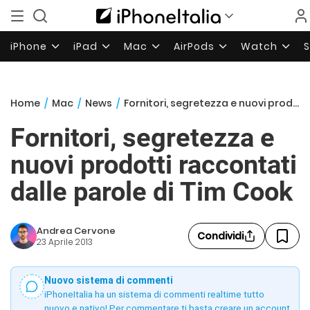
iPhone
iPad
Mac
AirPods
Watch
Home
/
Mac
/
News
/
Fornitori, segretezza e nuovi prodotti raccontati dalle parole di Tim Cook
Fornitori, segretezza e
nuovi prodotti raccontati
dalle parole di Tim Cook
Andrea Cervone
Condividi
23 Aprile 2013
Nuovo sistema di commenti
iPhoneItalia ha un sistema di commenti realtime tutto
nuovo e nativo! Per commentare ti basta creare un account