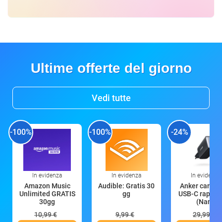
Ultime offerte del giorno
Vedi tutte
-100%
-100%
-24%
In evidenza
In evidenza
In evidenza
Amazon Music
Audible: Gratis 30
Anker caricat
Unlimited GRATIS
gg
USB-C rapido
30gg
(Nano
10,99 €
9,99 €
29,99 €