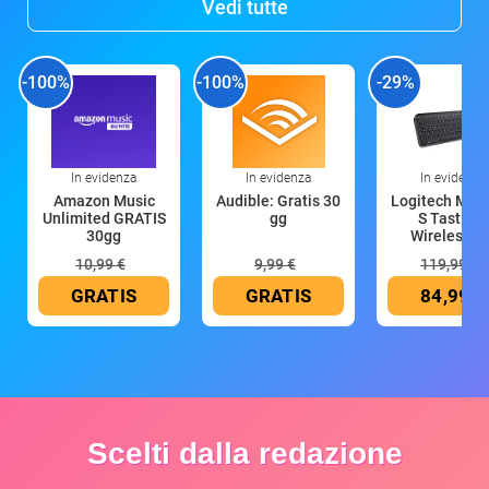
Vedi tutte
-100%
-100%
-29%
In evidenza
In evidenza
In evidenza
Amazon Music
Audible: Gratis 30
Logitech MX 
Unlimited GRATIS
gg
S Tastiera
30gg
Wireless (G
10,99 €
9,99 €
119,99 €
GRATIS
GRATIS
84,99 €
Scelti dalla redazione