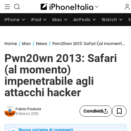
iPhone
iPad
Mac
AirPods
Watch
Home
/
Mac
/
News
/
Pwn20wn 2013: Safari (al momento) impenetrabile agli attacchi hacker
Pwn20wn 2013: Safari
(al momento)
impenetrabile agli
attacchi hacker
Fabio Padula
Condividi
9 Marzo 2013
Nuovo sistema di commenti