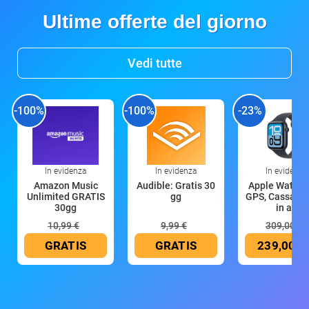
Ultime offerte del giorno
Vedi tutte
-100%
-100%
-23%
In evidenza
In evidenza
In evidenza
Amazon Music
Audible: Gratis 30
Apple Watch 
Unlimited GRATIS
gg
GPS, Cassa 4
30gg
in all
10,99 €
9,99 €
309,00 €
GRATIS
GRATIS
239,00 €