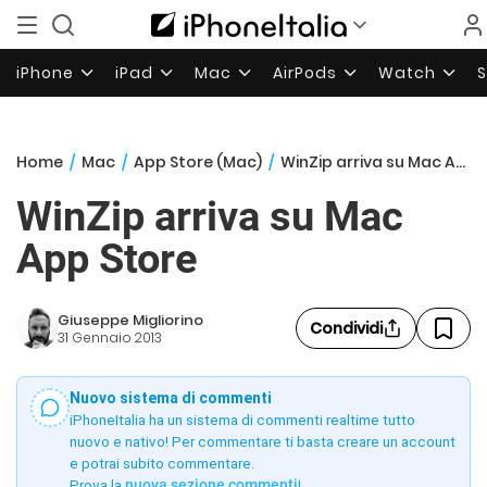
iPhone
iPad
Mac
AirPods
Watch
Home
/
Mac
/
App Store (Mac)
/
WinZip arriva su Mac App Store
WinZip arriva su Mac
App Store
Giuseppe Migliorino
Condividi
31 Gennaio 2013
Nuovo sistema di commenti
iPhoneItalia ha un sistema di commenti realtime tutto
nuovo e nativo! Per commentare ti basta creare un account
e potrai subito commentare.
Prova la
nuova sezione commenti
!