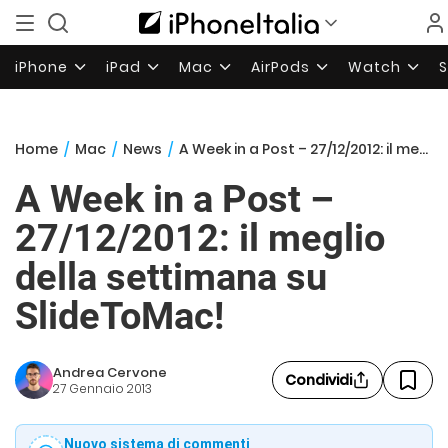
iPhone
iPad
Mac
AirPods
Watch
Home
/
Mac
/
News
/
A Week in a Post – 27/12/2012: il meglio della settimana su SlideToMac!
A Week in a Post –
27/12/2012: il meglio
della settimana su
SlideToMac!
Andrea Cervone
Condividi
27 Gennaio 2013
Nuovo sistema di commenti