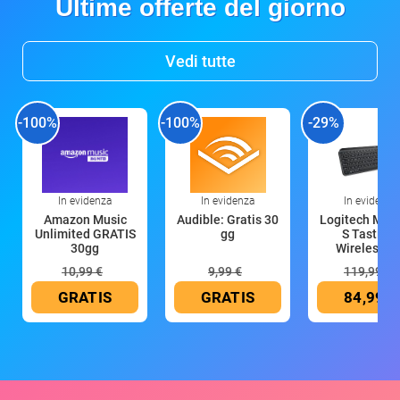
Ultime offerte del giorno
Vedi tutte
-100%
-100%
-29%
In evidenza
In evidenza
In evidenza
Amazon Music
Audible: Gratis 30
Logitech MX 
Unlimited GRATIS
gg
S Tastiera
30gg
Wireless (G
10,99 €
9,99 €
119,99 €
GRATIS
GRATIS
84,99 €