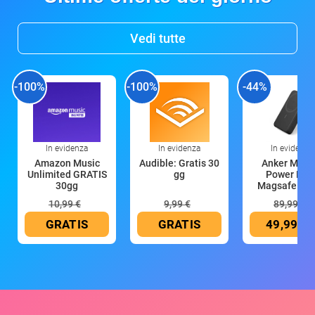
Vedi tutte
-100%
-100%
-44%
In evidenza
In evidenza
In evidenza
Amazon Music
Audible: Gratis 30
Anker Mag
Unlimited GRATIS
gg
Power Ban
30gg
Magsafe 10
mAh
10,99 €
9,99 €
89,99 €
GRATIS
GRATIS
49,99 €