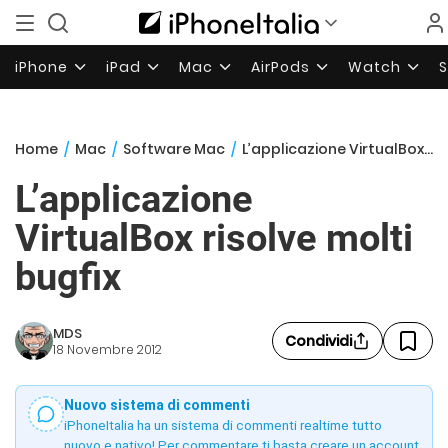
iPhone
iPad
Mac
AirPods
Watch
Home
/
Mac
/
Software Mac
/
L’applicazione VirtualBox risolve molti bugfix
L’applicazione
VirtualBox risolve molti
bugfix
MDS
Condividi
18 Novembre 2012
Nuovo sistema di commenti
iPhoneItalia ha un sistema di commenti realtime tutto
nuovo e nativo! Per commentare ti basta creare un account