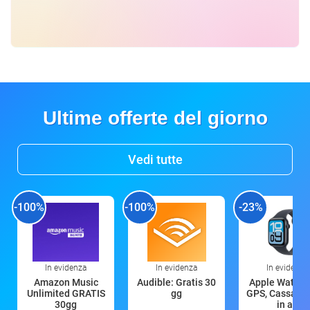
Ultime offerte del giorno
Vedi tutte
-100%
-100%
-23%
In evidenza
In evidenza
In evidenza
Amazon Music
Audible: Gratis 30
Apple Watch 
Unlimited GRATIS
gg
GPS, Cassa 4
30gg
in all