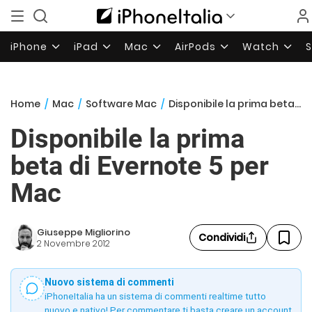
iPhone
iPad
Mac
AirPods
Watch
Home
/
Mac
/
Software Mac
/
Disponibile la prima beta di Evernote 5 per Mac
Disponibile la prima
beta di Evernote 5 per
Mac
Giuseppe Migliorino
Condividi
2 Novembre 2012
Nuovo sistema di commenti
iPhoneItalia ha un sistema di commenti realtime tutto
nuovo e nativo! Per commentare ti basta creare un account