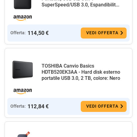
SuperSpeed/USB 3.0, Espandibilit...
114,50 €
Offerta:
VEDI OFFERTA
TOSHIBA Canvio Basics
HDTB520EK3AA - Hard disk esterno
portatile USB 3.0, 2 TB, colore: Nero
112,84 €
Offerta:
VEDI OFFERTA