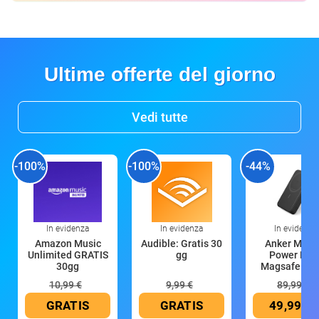
Ultime offerte del giorno
Vedi tutte
-100%
-100%
-44%
In evidenza
In evidenza
In evidenza
Amazon Music
Audible: Gratis 30
Anker Mag
Unlimited GRATIS
gg
Power Ban
30gg
Magsafe 10
mAh
10,99 €
9,99 €
89,99 €
GRATIS
GRATIS
49,99 €