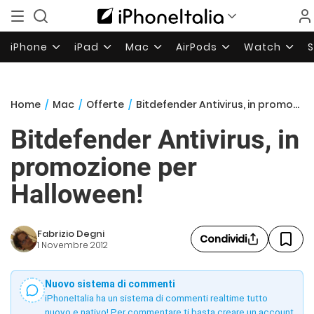
iPhone
iPad
Mac
AirPods
Watch
Home
/
Mac
/
Offerte
/
Bitdefender Antivirus, in promozione per Halloween!
Bitdefender Antivirus, in
promozione per
Halloween!
Fabrizio Degni
Condividi
1 Novembre 2012
Nuovo sistema di commenti
iPhoneItalia ha un sistema di commenti realtime tutto
nuovo e nativo! Per commentare ti basta creare un account