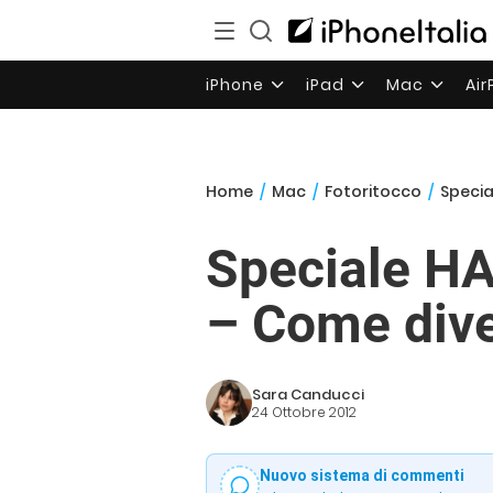
iPhone
iPad
Mac
Ai
Home
/
Mac
/
Fotoritocco
/
Specia
Speciale HA
– Come dive
Sara Canducci
24 Ottobre 2012
Nuovo sistema di commenti