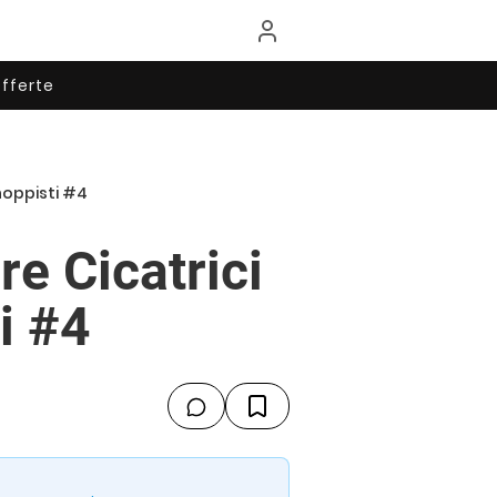
fferte
hoppisti #4
e Cicatrici
i #4