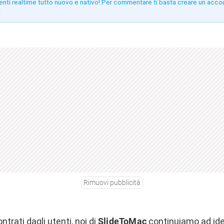
enti realtime tutto nuovo e nativo! Per commentare ti basta creare un acco
!
Rimuovi pubblicità
ntrati dagli utenti, noi di
SlideToMac
continuiamo ad ide