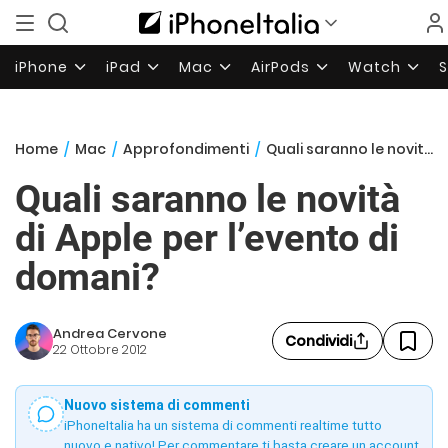
iPhone
iPad
Mac
AirPods
Watch
Home
/
Mac
/
Approfondimenti
/
Quali saranno le novità di Apple per l’evento di domani?
Quali saranno le novità
di Apple per l’evento di
domani?
Andrea Cervone
Condividi
22 Ottobre 2012
Nuovo sistema di commenti
iPhoneItalia ha un sistema di commenti realtime tutto
nuovo e nativo! Per commentare ti basta creare un account