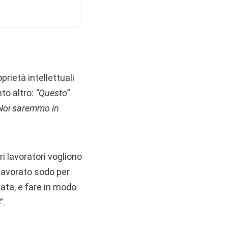
ietà intellettuali
nto altro:
“Questo
”
. Noi saremmo in
i lavoratori vogliono
 lavorato sodo per
ata, e fare in modo
”.