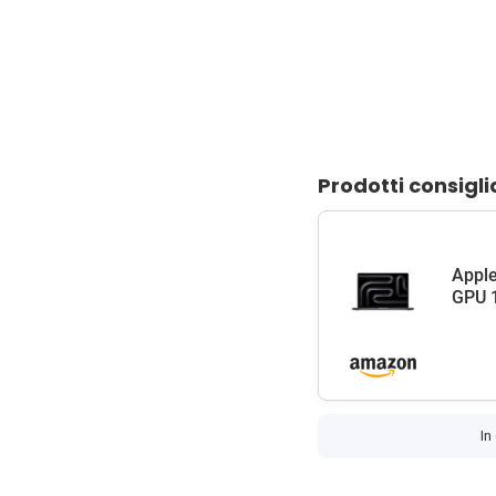
Prodotti consigli
Apple
GPU 1
In