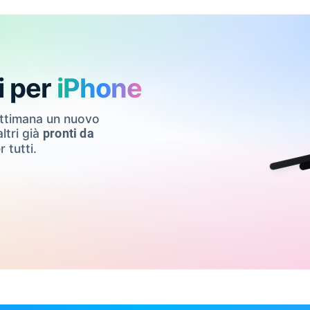
i per
iPhone
ettimana un nuovo
ltri già
pronti da
r tutti.