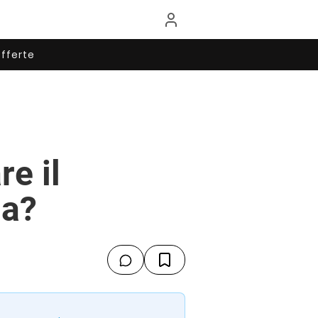
fferte
e il
na?