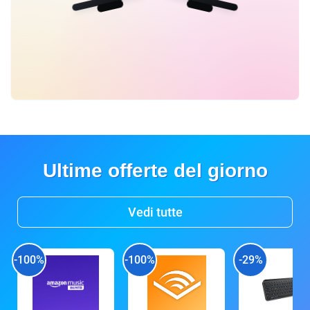
Ultime offerte del giorno
Vedi tutte
-100%
-100%
-29%