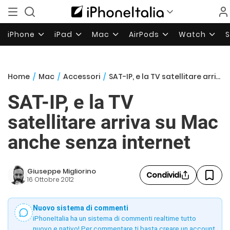
iPhone
iPad
Mac
AirPods
Watch
Home
/
Mac
/
Accessori
/
SAT-IP, e la TV satellitare arriva su Mac anche senza internet
SAT-IP, e la TV
satellitare arriva su Mac
anche senza internet
Giuseppe Migliorino
Condividi
16 Ottobre 2012
Nuovo sistema di commenti
iPhoneItalia ha un sistema di commenti realtime tutto
nuovo e nativo! Per commentare ti basta creare un account