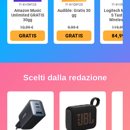
In evidenza
In evidenza
In evidenza
Amazon Music
Audible: Gratis 30
Logitech MX 
Unlimited GRATIS
gg
S Tastiera
30gg
Wireless (G
10,99 €
9,99 €
119,99 €
GRATIS
GRATIS
84,99 €
Scelti dalla redazione