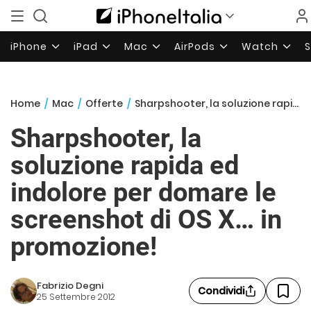
iPhone
iPad
Mac
AirPods
Watch
Home
/
Mac
/
Offerte
/
Sharpshooter, la soluzione rapida ed indolore per domare le screenshot di OS X… in promozione!
Sharpshooter, la
soluzione rapida ed
indolore per domare le
screenshot di OS X… in
promozione!
Fabrizio Degni
Condividi
25 Settembre 2012