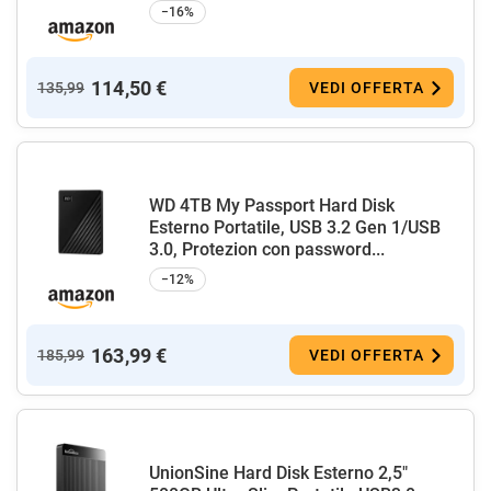
−16%
114,50 €
135,99
VEDI OFFERTA
WD 4TB My Passport Hard Disk
Esterno Portatile, USB 3.2 Gen 1/USB
3.0, Protezion con password...
−12%
163,99 €
185,99
VEDI OFFERTA
UnionSine Hard Disk Esterno 2,5"