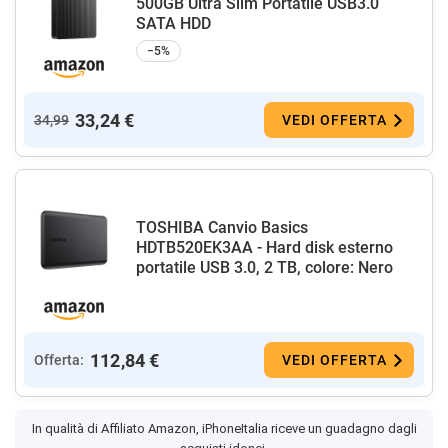
500GB Ultra Slim Portatile USB3.0
SATA HDD
−5%
33,24 €
34,99
VEDI OFFERTA
TOSHIBA Canvio Basics
HDTB520EK3AA - Hard disk esterno
portatile USB 3.0, 2 TB, colore: Nero
112,84 €
Offerta:
VEDI OFFERTA
In qualità di Affiliato Amazon, iPhoneItalia riceve un guadagno dagli