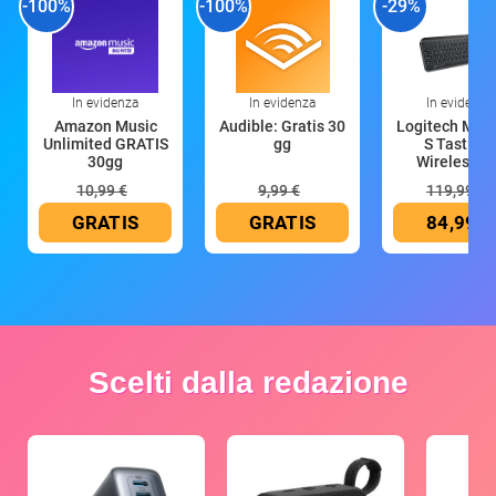
-100%
-100%
-29%
In evidenza
In evidenza
In evidenza
Amazon Music
Audible: Gratis 30
Logitech MX 
Unlimited GRATIS
gg
S Tastiera
30gg
Wireless (G
10,99 €
9,99 €
119,99 €
GRATIS
GRATIS
84,99 €
Scelti dalla redazione