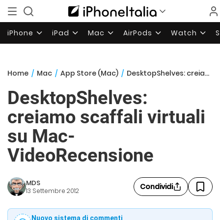
iPhone
iPad
Mac
AirPods
Watch
Home
/
Mac
/
App Store (Mac)
/
DesktopShelves: creiamo scaffali virtuali su Mac- VideoRecensione
DesktopShelves:
creiamo scaffali virtuali
su Mac-
VideoRecensione
MDS
Condividi
13 Settembre 2012
Nuovo sistema di commenti