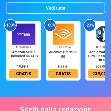
Vedi tutte
-100%
-100%
-23%
In evidenza
In evidenza
In evidenza
Amazon Music
Audible: Gratis 30
Apple Watch 
Unlimited GRATIS
gg
GPS, Cassa 4
30gg
in all
10,99 €
9,99 €
309,00 €
GRATIS
GRATIS
239,00 €
Scelti dalla redazione