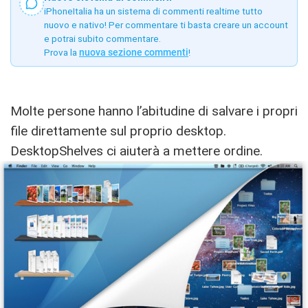
iPhoneItalia ha un sistema di commenti realtime tutto
nuovo e nativo! Per commentare ti basta creare un account
e potrai subito commentare.
Prova la
nuova sezione commenti
!
Molte persone hanno l’abitudine di salvare i propri
file direttamente sul proprio desktop.
DesktopShelves ci aiuterà a mettere ordine.