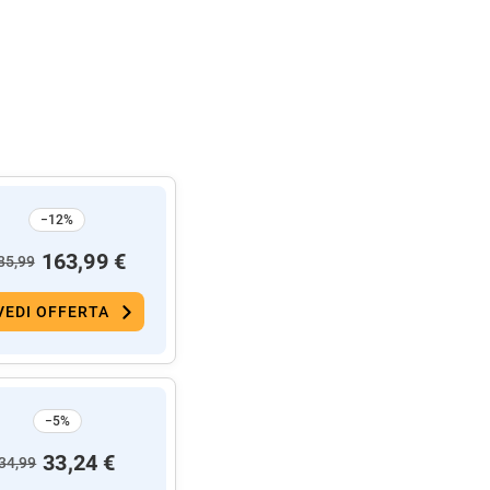
−12%
163,99 €
85,99
VEDI OFFERTA
−5%
33,24 €
34,99