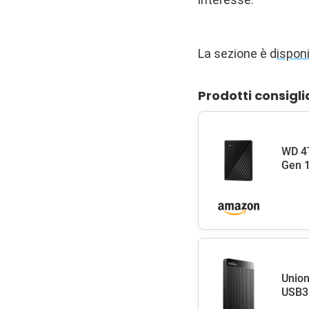
La sezione è d
isponi
Prodotti consigli
WD 4T
Gen 1
Union
USB3