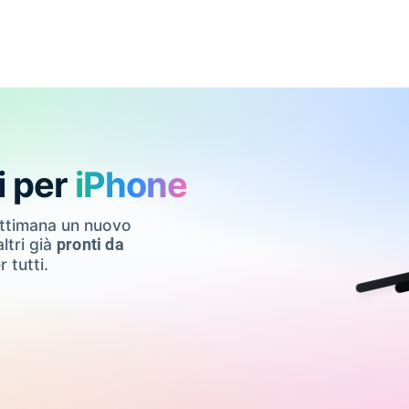
i per
iPhone
ettimana un nuovo
ltri già
pronti da
r tutti.