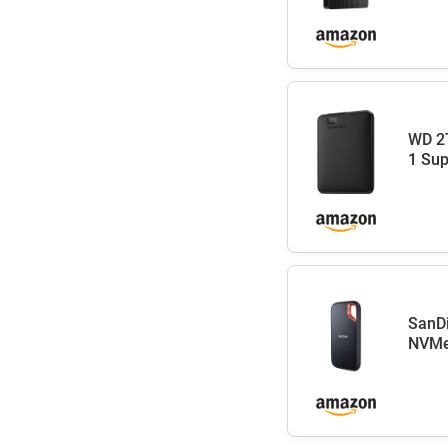
WD 2T
1 Sup
SanDi
NVMe 