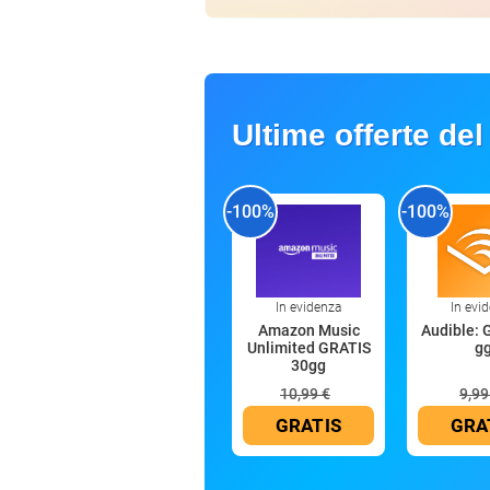
Ultime offerte del
-100%
-100%
In evidenza
In evi
Amazon Music
Audible: 
Unlimited GRATIS
g
30gg
10,99 €
9,99
GRATIS
GRA