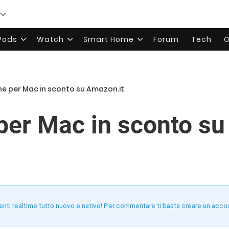
rPods
Watch
Smart Home
Forum
Tech
O
che per Mac in sconto su Amazon.it
 per Mac in sconto s
enti realtime tutto nuovo e nativo! Per commentare ti basta creare un acco
!