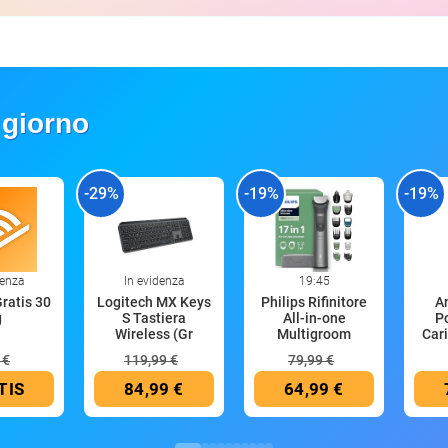
 giorno
-29%
-19%
-19%
denza
In evidenza
19:45
Gratis 30
Logitech MX Keys
Philips Rifinitore
A
g
S Tastiera
All-in-one
P
Wireless (Gr
Multigroom
Cari
 €
119,99 €
79,99 €
TIS
84,99 €
64,99 €