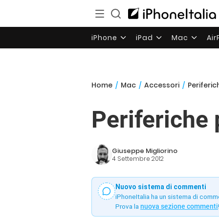
iPhone
iPad
Mac
Ai
Home
/
Mac
/
Accessori
/
Periferi
Periferiche
Giuseppe Migliorino
4 Settembre 2012
Nuovo sistema di commenti
iPhoneItalia ha un sistema di comm
Prova la
nuova sezione commenti