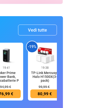
Vedi tutte
-19%
-
19:41
19:38
19:34
nker Prime
TP-Link Mercusys
Tommy Jeans
ower Bank,
Halo H1500X(3-
Uomo Felpa
cabatterie P
pack)
Regular Fit Flag
94,99 €
99,99 €
76,99 €
80,99 €
46,99 €