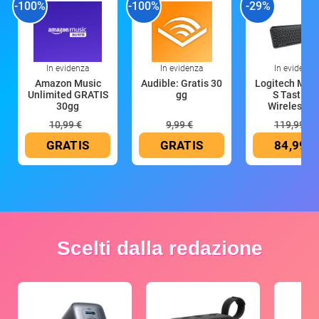
-100%
-100%
-29%
In evidenza
In evidenza
In evidenza
Amazon Music
Audible: Gratis 30
Logitech MX 
Unlimited GRATIS
gg
S Tastiera
30gg
Wireless (G
10,99 €
9,99 €
119,99 €
GRATIS
GRATIS
84,99 €
Scelti dalla redazione