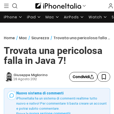
iPhone
iPad
Mac
AirPods
Watch
Home
/
Mac
/
Sicurezza
/
Trovata una pericolosa falla in Java 7!
Trovata una pericolosa
falla in Java 7!
Giuseppe Migliorino
Condividi
28 Agosto 2012
Nuovo sistema di commenti
iPhoneItalia ha un sistema di commenti realtime tutto
nuovo e nativo! Per commentare ti basta creare un account
e potrai subito commentare.
Prova la
nuova sezione commenti
!