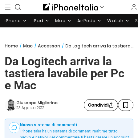
iPhone
iPad
Mac
AirPods
Watch
Home
/
Mac
/
Accessori
/
Da Logitech arriva la tastiera lavabile per Pc e Mac
Da Logitech arriva la
tastiera lavabile per Pc
e Mac
Giuseppe Migliorino
Condividi
23 Agosto 2012
Nuovo sistema di commenti
iPhoneItalia ha un sistema di commenti realtime tutto
nuovo e nativo! Per commentare ti basta creare un account