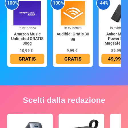
-100%
-100%
-44%
In evidenza
In evidenza
In evidenza
Amazon Music
Audible: Gratis 30
Anker Mag
Unlimited GRATIS
gg
Power Ban
30gg
Magsafe 10
mAh
10,99 €
9,99 €
89,99 €
GRATIS
GRATIS
49,99 €
Scelti dalla redazione