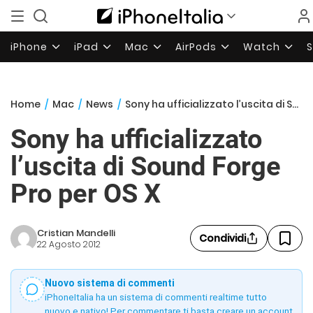
iPhone
iPad
Mac
AirPods
Watch
Home
/
Mac
/
News
/
Sony ha ufficializzato l’uscita di Sound Forge Pro per OS X
Sony ha ufficializzato
l’uscita di Sound Forge
Pro per OS X
Cristian Mandelli
Condividi
22 Agosto 2012
Nuovo sistema di commenti
iPhoneItalia ha un sistema di commenti realtime tutto
nuovo e nativo! Per commentare ti basta creare un account