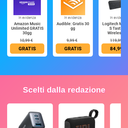
In evidenza
In evidenza
In evidenza
Amazon Music
Audible: Gratis 30
Logitech MX 
Unlimited GRATIS
gg
S Tastiera
30gg
Wireless (G
10,99 €
9,99 €
119,99 €
GRATIS
GRATIS
84,99 €
Scelti dalla redazione