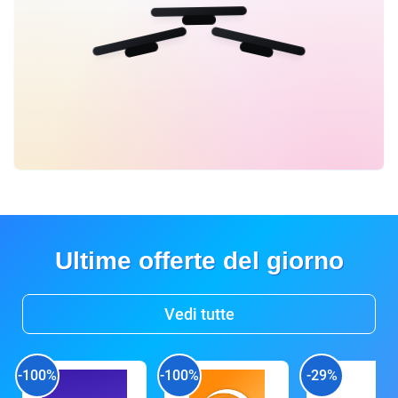
Ultime offerte del giorno
Vedi tutte
-100%
-100%
-29%