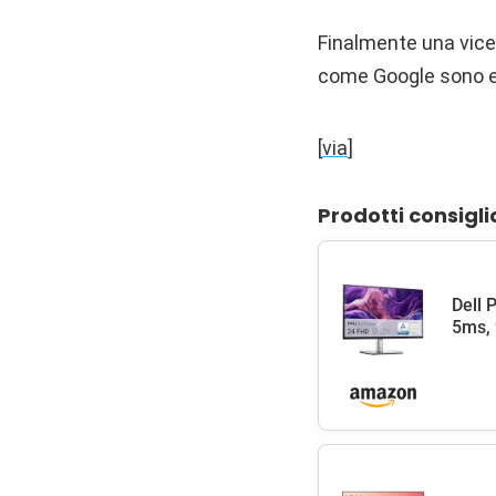
Finalmente una vicen
come Google sono e
[
via
]
Prodotti consigli
Dell 
5ms, 