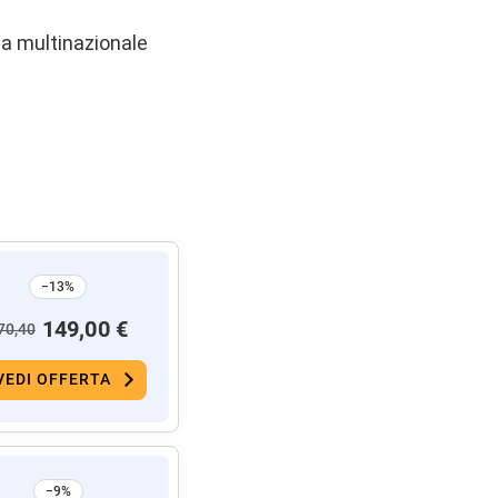
na multinazionale
−13%
149,00 €
70,40
VEDI OFFERTA
−9%