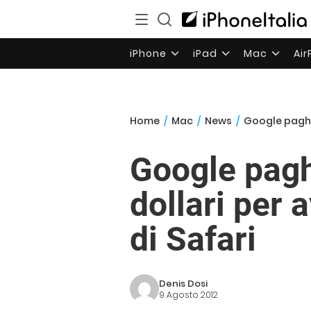
iPhone
iPad
Mac
Ai
Home
/
Mac
/
News
/
Google pagherà
Google paghe
dollari per a
di Safari
Denis Dosi
9 Agosto 2012