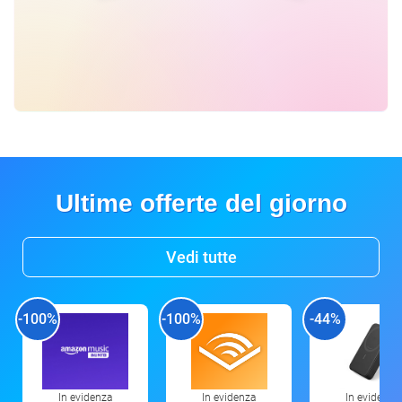
Ultime offerte del giorno
Vedi tutte
-100%
-100%
-44%
In evidenza
In evidenza
In evidenza