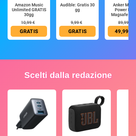
Amazon Music
Audible: Gratis 30
Anker Mag
Unlimited GRATIS
gg
Power Ban
30gg
Magsafe 10
mAh
10,99 €
9,99 €
89,99 €
GRATIS
GRATIS
49,99 €
Scelti dalla redazione