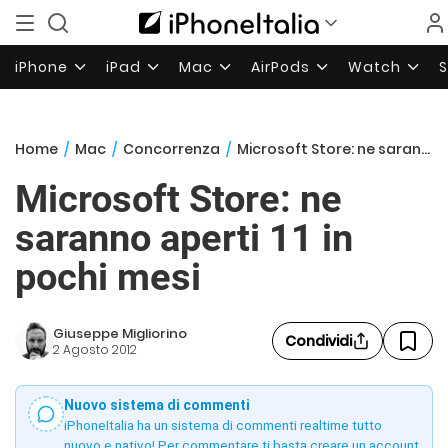
iPhone
iPad
Mac
AirPods
Watch
Home
/
Mac
/
Concorrenza
/
Microsoft Store: ne saranno aperti 11 in pochi mesi
Microsoft Store: ne
saranno aperti 11 in
pochi mesi
Giuseppe Migliorino
Condividi
2 Agosto 2012
Nuovo sistema di commenti
iPhoneItalia ha un sistema di commenti realtime tutto
nuovo e nativo! Per commentare ti basta creare un account