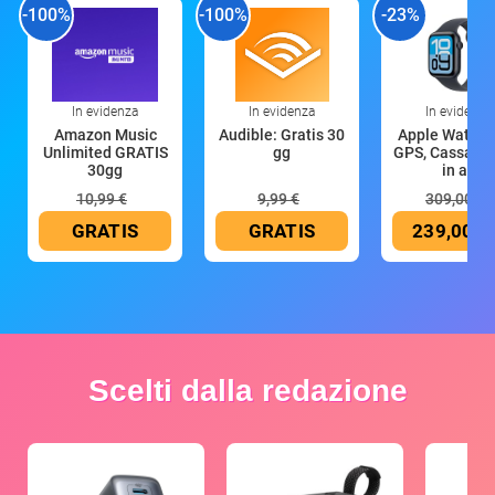
-100%
-100%
-23%
In evidenza
In evidenza
In evidenza
Amazon Music
Audible: Gratis 30
Apple Watch 
Unlimited GRATIS
gg
GPS, Cassa 4
30gg
in all
10,99 €
9,99 €
309,00 €
GRATIS
GRATIS
239,00 €
Scelti dalla redazione