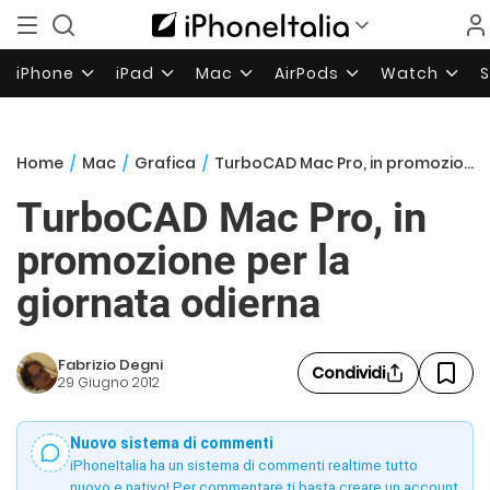
iPhone
iPad
Mac
AirPods
Watch
Home
/
Mac
/
Grafica
/
TurboCAD Mac Pro, in promozione per la giornata odierna
TurboCAD Mac Pro, in
promozione per la
giornata odierna
Fabrizio Degni
Condividi
29 Giugno 2012
Nuovo sistema di commenti
iPhoneItalia ha un sistema di commenti realtime tutto
nuovo e nativo! Per commentare ti basta creare un account