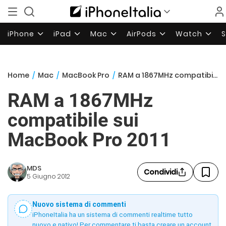
iPhone
iPad
Mac
AirPods
Watch
Home
/
Mac
/
MacBook Pro
/
RAM a 1867MHz compatibile sui MacBook Pro 2011
RAM a 1867MHz
compatibile sui
MacBook Pro 2011
MDS
Condividi
5 Giugno 2012
Nuovo sistema di commenti
iPhoneItalia ha un sistema di commenti realtime tutto
nuovo e nativo! Per commentare ti basta creare un account