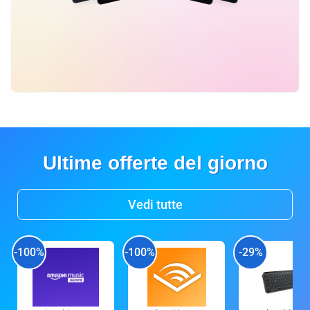
Ultime offerte del giorno
Vedi tutte
-100%
-100%
-29%