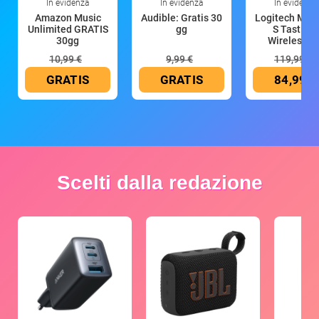
In evidenza
In evidenza
In evidenza
Amazon Music
Audible: Gratis 30
Logitech MX 
Unlimited GRATIS
gg
S Tastiera
30gg
Wireless (G
10,99 €
9,99 €
119,99 €
GRATIS
GRATIS
84,99 €
Scelti dalla redazione