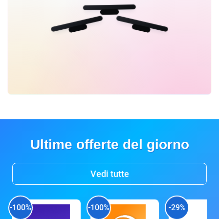
Ultime offerte del giorno
Vedi tutte
-100%
-100%
-29%