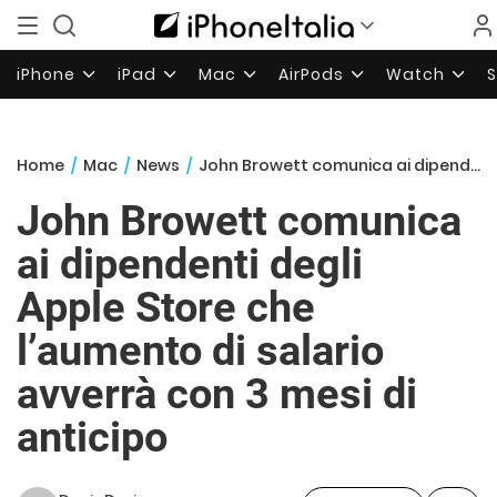
iPhone
iPad
Mac
AirPods
Watch
Home
/
Mac
/
News
/
John Browett comunica ai dipendenti degli Apple Store che l’aumento di salario avverrà con 3 mesi di anticipo
John Browett comunica
ai dipendenti degli
Apple Store che
l’aumento di salario
avverrà con 3 mesi di
anticipo