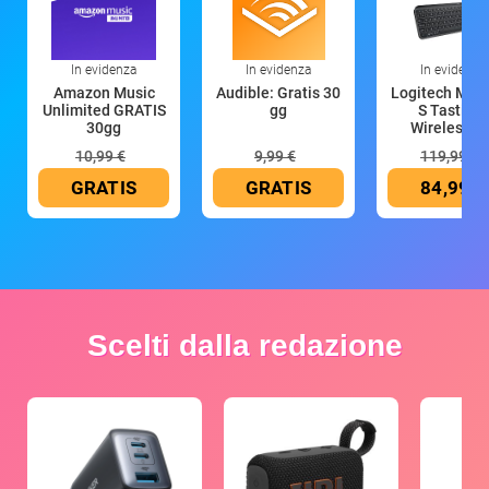
In evidenza
In evidenza
In evidenza
Amazon Music
Audible: Gratis 30
Logitech MX 
Unlimited GRATIS
gg
S Tastiera
30gg
Wireless (G
10,99 €
9,99 €
119,99 €
GRATIS
GRATIS
84,99 €
Scelti dalla redazione