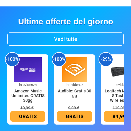
Ultime offerte del giorno
Vedi tutte
-100%
-100%
-29%
In evidenza
In evidenza
In evidenza
Amazon Music
Audible: Gratis 30
Logitech MX 
Unlimited GRATIS
gg
S Tastiera
30gg
Wireless (G
10,99 €
9,99 €
119,99 €
GRATIS
GRATIS
84,99 €