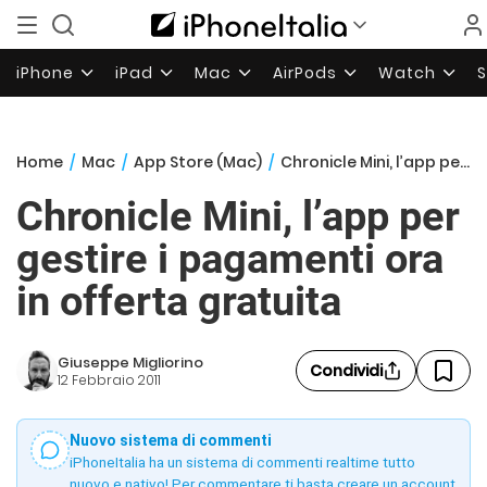
iPhone
iPad
Mac
AirPods
Watch
Home
/
Mac
/
App Store (Mac)
/
Chronicle Mini, l’app per gestire i pagamenti ora in offerta gratuita
Chronicle Mini, l’app per
gestire i pagamenti ora
in offerta gratuita
Giuseppe Migliorino
Condividi
12 Febbraio 2011
Nuovo sistema di commenti
iPhoneItalia ha un sistema di commenti realtime tutto
nuovo e nativo! Per commentare ti basta creare un account