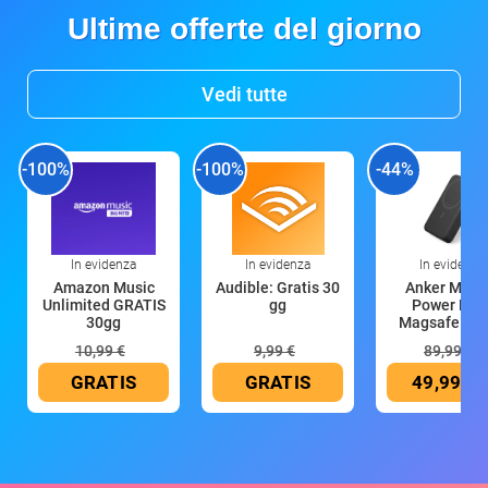
Ultime offerte del giorno
Vedi tutte
-100%
-100%
-44%
In evidenza
In evidenza
In evidenza
Amazon Music
Audible: Gratis 30
Anker Mag
Unlimited GRATIS
gg
Power Ban
30gg
Magsafe 10
mAh
10,99 €
9,99 €
89,99 €
GRATIS
GRATIS
49,99 €