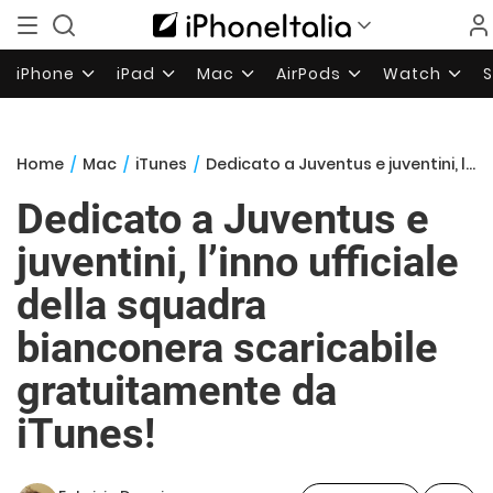
iPhone
iPad
Mac
AirPods
Watch
Home
/
Mac
/
iTunes
/
Dedicato a Juventus e juventini, l’inno ufficiale della squadra bianconera scaricabile gratuitamente da iTunes!
Dedicato a Juventus e
juventini, l’inno ufficiale
della squadra
bianconera scaricabile
gratuitamente da
iTunes!