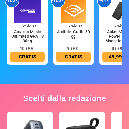
-100%
-100%
-44%
In evidenza
In evidenza
In evidenza
Amazon Music
Audible: Gratis 30
Anker Mag
Unlimited GRATIS
gg
Power Ban
30gg
Magsafe 10
mAh
10,99 €
9,99 €
89,99 €
GRATIS
GRATIS
49,99 €
Scelti dalla redazione