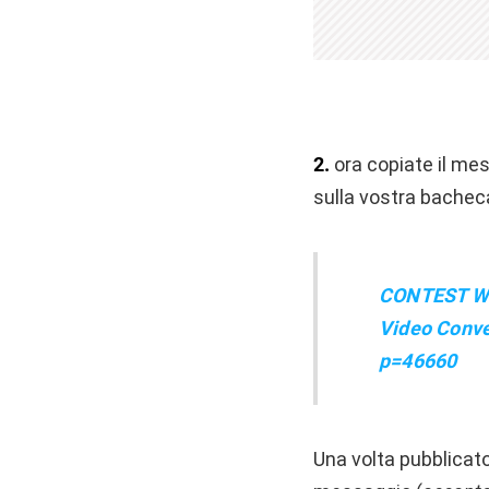
2.
ora copiate il me
sulla vostra bachec
CONTEST Win
Video Conve
p=46660
Una volta pubblicato