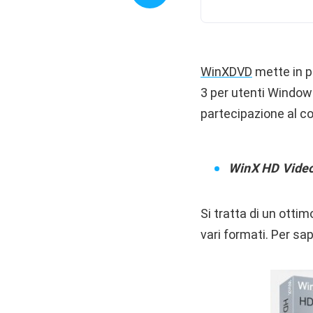
WinXDVD
mette in pa
3 per utenti Windows
partecipazione al c
WinX HD Vide
Si tratta di un otti
vari formati. Per sap