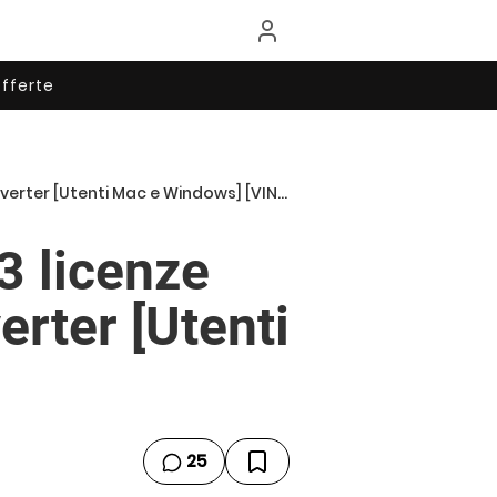
fferte
er [Utenti Mac e Windows] [VINCITORI]
3 licenze
rter [Utenti
25