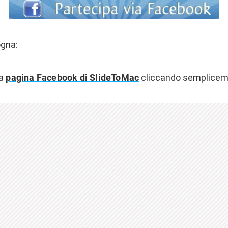
ogna:
la
pagina Facebook di SlideToMac
cliccando sempliceme