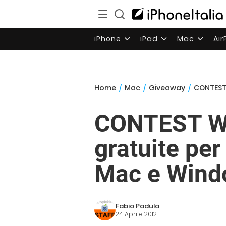
iPhone
iPad
Mac
Ai
Home
/
Mac
/
Giveaway
/
CONTEST W
CONTEST Win
gratuite pe
Mac e Wind
Fabio Padula
24 Aprile 2012