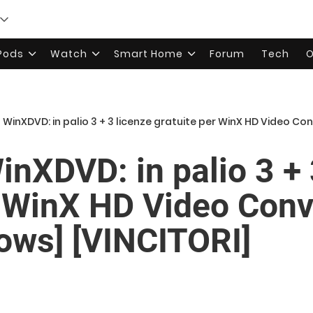
rPods
Watch
Smart Home
Forum
Tech
O
inXDVD: in palio 3 + 3 licenze gratuite per WinX HD Video Convert
XDVD: in palio 3 + 
r WinX HD Video Conve
ows] [VINCITORI]