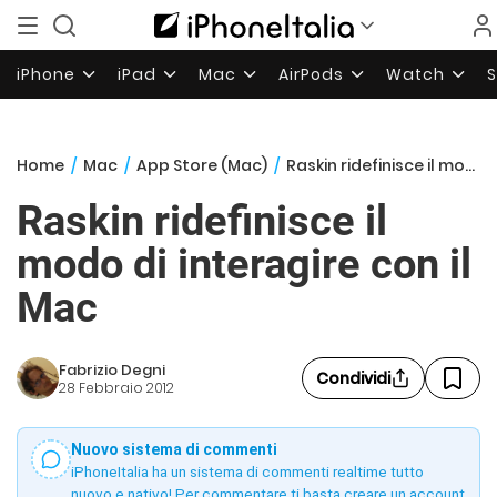
iPhone
iPad
Mac
AirPods
Watch
Home
/
Mac
/
App Store (Mac)
/
Raskin ridefinisce il modo di interagire con il Mac
Raskin ridefinisce il
modo di interagire con il
Mac
Fabrizio Degni
Condividi
28 Febbraio 2012
Nuovo sistema di commenti
iPhoneItalia ha un sistema di commenti realtime tutto
nuovo e nativo! Per commentare ti basta creare un account