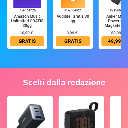
In evidenza
In evidenza
In evidenza
Amazon Music
Audible: Gratis 30
Anker Mag
Unlimited GRATIS
gg
Power Ban
30gg
Magsafe 10
mAh
10,99 €
9,99 €
89,99 €
GRATIS
GRATIS
49,99 €
Scelti dalla redazione