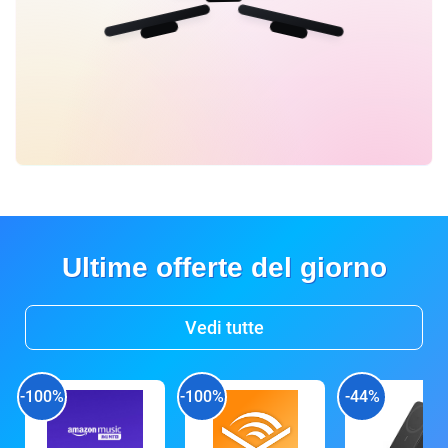
Ultime offerte del giorno
Vedi tutte
-100%
-100%
-44%