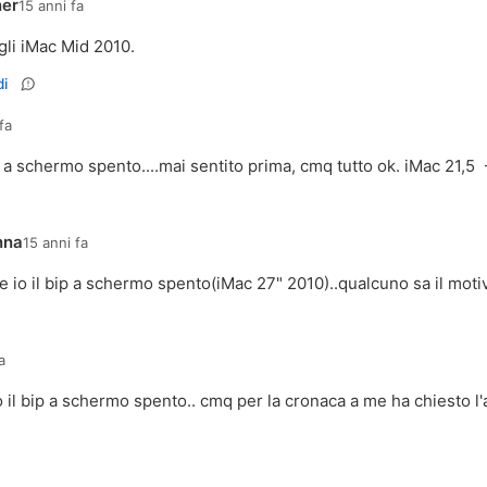
er
15 anni fa
gli iMac Mid 2010.
i
fa
 a schermo spento....mai sentito prima, cmq tutto ok. iMac 21,5 
nna
15 anni fa
io il bip a schermo spento(iMac 27" 2010)..qualcuno sa il moti
a
o il bip a schermo spento.. cmq per la cronaca a me ha chiesto 
.