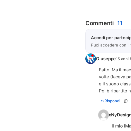
Commenti
11
Accedi per partecip
Puoi accedere con il
Giuseppe
15 anni 
Fatto. Ma il mac
volte (faceva p
e il suono class
Poi è ripartito
Rispondi
eNyDesign
Il mio iMa