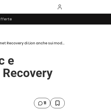
fferte
ecovery di Lion anche sui modelli 2010
c e
t Recovery
11