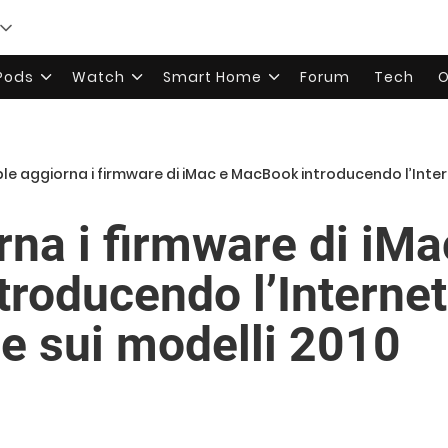
rPods
Watch
Smart Home
Forum
Tech
O
le aggiorna i firmware di iMac e MacBook introducendo l’Internet R
rna i firmware di iMa
roducendo l’Interne
he sui modelli 2010