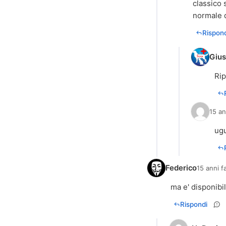
classico 
normale d
Rispond
Giu
Rip
15 an
ugu
Federico
15 anni f
ma e' disponibi
Rispondi