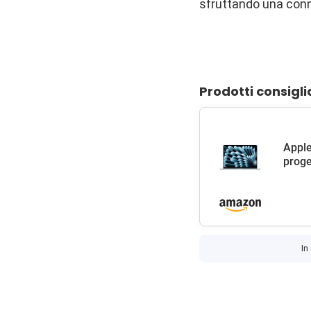
sfruttando una conne
Prodotti consigli
Apple
proge
In