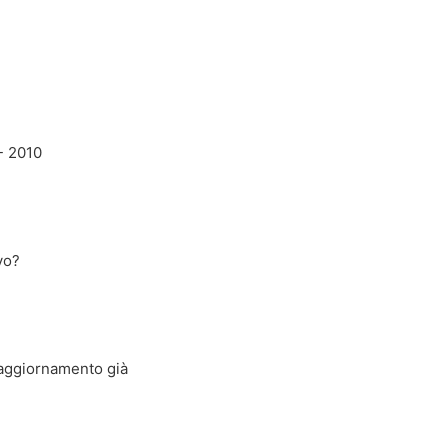
- 2010
vo?
l'aggiornamento già