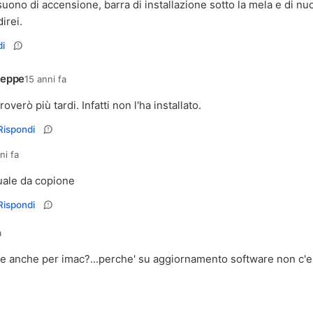
suono di accensione, barra di installazione sotto la mela e di nu
irei.
i
seppe
15 anni fa
roverò più tardi. Infatti non l'ha installato.
Rispondi
ni fa
ale da copione
Rispondi
a
le anche per imac?...perche' su aggiornamento software non c'e'