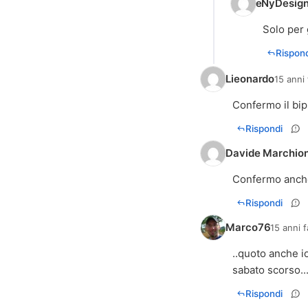
eNyDesign
Solo per 
Rispond
Lieonardo
15 anni 
Confermo il bip
Rispondi
Davide Marchio
Confermo anche 
Rispondi
Marco76
15 anni f
..quoto anche i
sabato scorso..
Rispondi