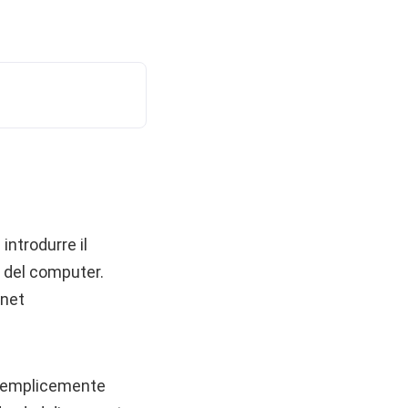
introdurre il
o del computer.
rnet
o semplicemente