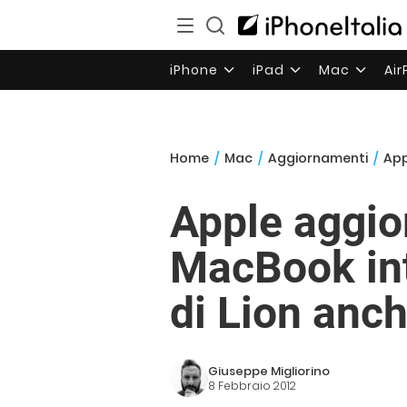
iPhone
iPad
Mac
Ai
Home
/
Mac
/
Aggiornamenti
/
App
Apple aggio
MacBook int
di Lion anc
Giuseppe Migliorino
8 Febbraio 2012