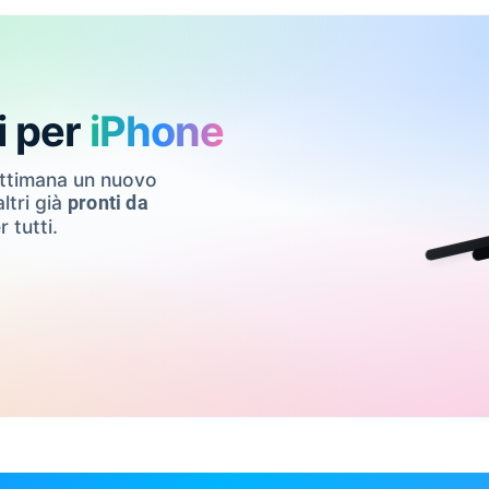
i per
iPhone
ettimana un nuovo
ltri già
pronti da
r tutti.