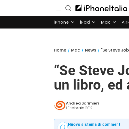
iPhone
iPad
Mac
Ai
Home
/
Mac
/
News
/
“Se Steve Job
“Se Steve J
un libro, ed
Andrea Scrimieri
1 Febbraio 2012
Nuovo sistema di commenti