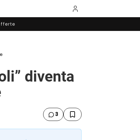
fferte
re
li” diventa
e
3