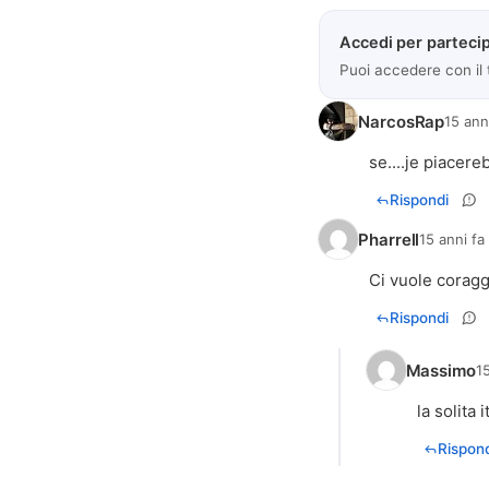
Accedi per partecip
Puoi accedere con il
NarcosRap
15 ann
se....je piacere
Rispondi
Pharrell
15 anni fa
Ci vuole coragg
Rispondi
Massimo
15
la solita 
Rispond