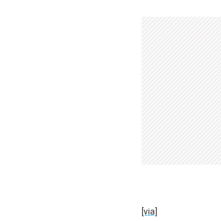
[via]