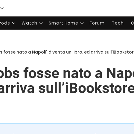
rPods
Watch
Smart Home
Forum
Tech
O
s fosse nato a Napoli” diventa un libro, ed arriva sull’iBooksto
obs fosse nato a Napo
 arriva sull’iBookstor