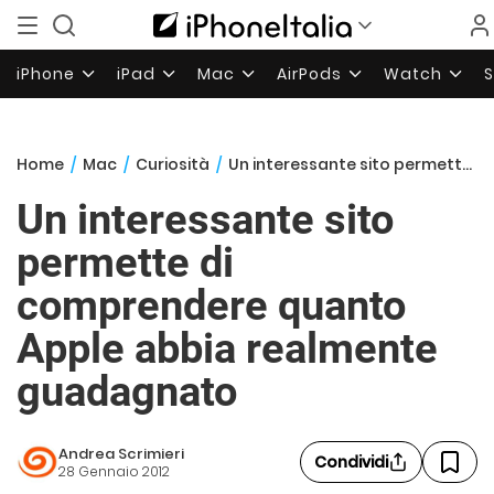
iPhone
iPad
Mac
AirPods
Watch
Home
/
Mac
/
Curiosità
/
Un interessante sito permette di comprendere quanto Apple abbia realmente guadagnato
Un interessante sito
permette di
comprendere quanto
Apple abbia realmente
guadagnato
Andrea Scrimieri
Condividi
28 Gennaio 2012