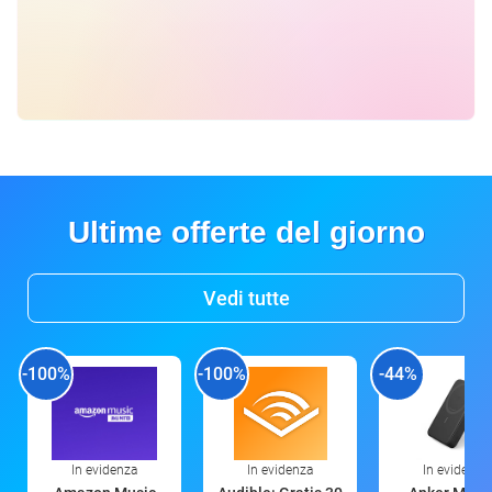
Ultime offerte del giorno
Vedi tutte
-100%
-100%
-44%
In evidenza
In evidenza
In evidenza