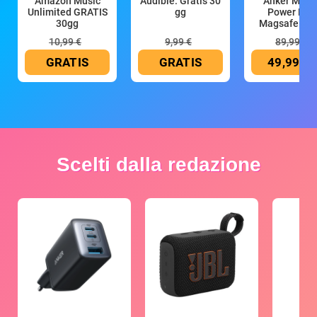
Amazon Music
Audible: Gratis 30
Anker Mag
Unlimited GRATIS
gg
Power Ban
30gg
Magsafe 10
mAh
10,99 €
9,99 €
89,99 €
GRATIS
GRATIS
49,99 €
Scelti dalla redazione