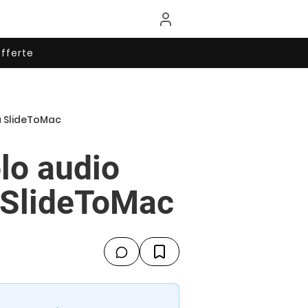
fferte
da SlideToMac
olo audio
 SlideToMac