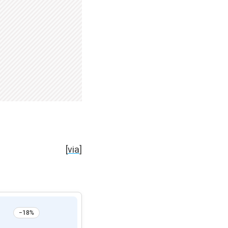
[
via
]
−18%