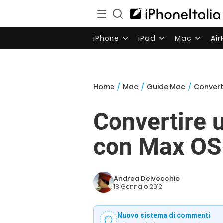
iPhone
iPad
Mac
Ai
Home
/
Mac
/
Guide Mac
/
Converti
Convertire u
con Max OS 
Andrea Delvecchio
18 Gennaio 2012
Nuovo sistema di commenti