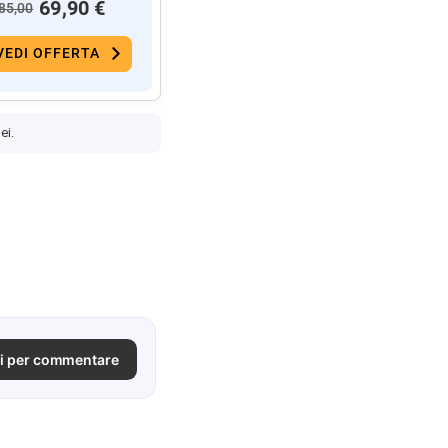
69,90 €
85,00
VEDI OFFERTA
ei.
i per commentare