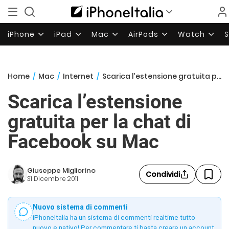
iPhone
iPad
Mac
AirPods
Watch
Home
/
Mac
/
Internet
/
Scarica l’estensione gratuita per la chat di Facebook su Mac
Scarica l’estensione
gratuita per la chat di
Facebook su Mac
Giuseppe Migliorino
Condividi
31 Dicembre 2011
Nuovo sistema di commenti
iPhoneItalia ha un sistema di commenti realtime tutto
nuovo e nativo! Per commentare ti basta creare un account