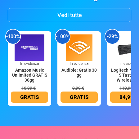
Vedi tutte
-100%
-100%
-29%
In evidenza
In evidenza
In evidenza
Amazon Music
Audible: Gratis 30
Logitech MX 
Unlimited GRATIS
gg
S Tastiera
30gg
Wireless (G
10,99 €
9,99 €
119,99 €
GRATIS
GRATIS
84,99 €