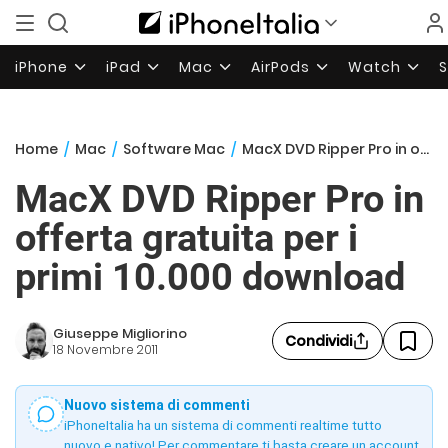
iPhone
iPad
Mac
AirPods
Watch
Home
/
Mac
/
Software Mac
/
MacX DVD Ripper Pro in offerta gratuita per i primi 10.000 download
MacX DVD Ripper Pro in
offerta gratuita per i
primi 10.000 download
Giuseppe Migliorino
Condividi
18 Novembre 2011
Nuovo sistema di commenti
iPhoneItalia ha un sistema di commenti realtime tutto
nuovo e nativo! Per commentare ti basta creare un account