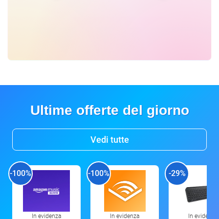
Ultime offerte del giorno
Vedi tutte
-100%
-100%
-29%
In evidenza
In evidenza
In evidenza