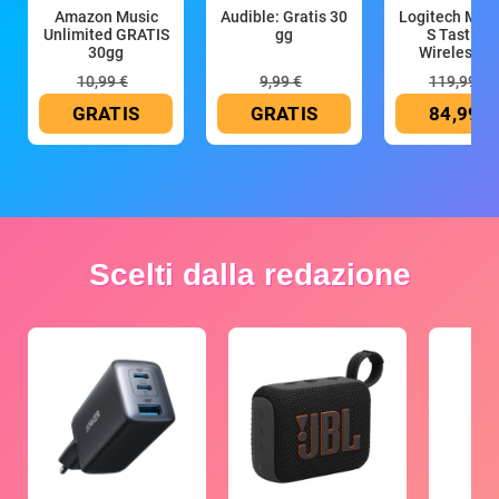
Amazon Music
Audible: Gratis 30
Logitech MX 
Unlimited GRATIS
gg
S Tastiera
30gg
Wireless (G
10,99 €
9,99 €
119,99 €
GRATIS
GRATIS
84,99 €
Scelti dalla redazione