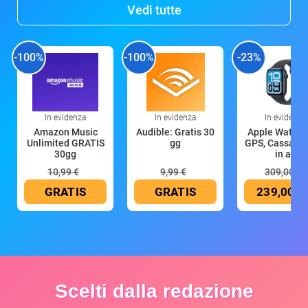
Vedi tutte
-100%
-100%
-23%
In evidenza
In evidenza
In evidenza
Amazon Music
Audible: Gratis 30
Apple Watch 
Unlimited GRATIS
gg
GPS, Cassa 4
30gg
in all
10,99 €
9,99 €
309,00 €
GRATIS
GRATIS
239,00 €
Scelti dalla redazione