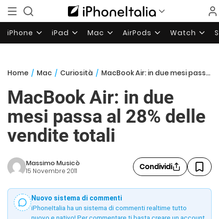
iPhone
iPad
Mac
AirPods
Watch
Home
/
Mac
/
Curiosità
/
MacBook Air: in due mesi passa al 28% delle vendite totali
MacBook Air: in due
mesi passa al 28% delle
vendite totali
Massimo Musicò
Condividi
15 Novembre 2011
Nuovo sistema di commenti
iPhoneItalia ha un sistema di commenti realtime tutto
nuovo e nativo! Per commentare ti basta creare un account