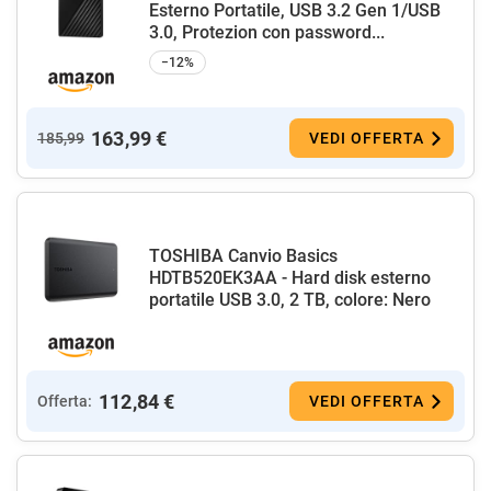
Esterno Portatile, USB 3.2 Gen 1/USB
3.0, Protezion con password...
−12%
163,99 €
185,99
VEDI OFFERTA
TOSHIBA Canvio Basics
HDTB520EK3AA - Hard disk esterno
portatile USB 3.0, 2 TB, colore: Nero
112,84 €
Offerta:
VEDI OFFERTA