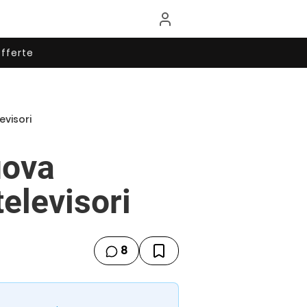
fferte
evisori
uova
televisori
8