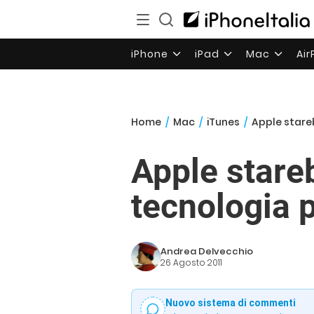
iPhone
iPad
Mac
Ai
Home
/
Mac
/
iTunes
/
Apple stare
Apple stare
tecnologia p
Andrea Delvecchio
26 Agosto 2011
Nuovo sistema di commenti