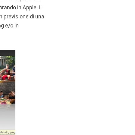
rando in Apple. Il
 in previsione di una
g e/o in