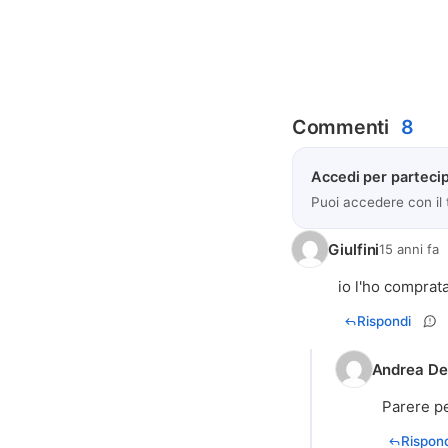
Commenti
8
Accedi per partecip
Puoi accedere con il
Giulfini
15 anni fa
io l'ho comprata
Rispondi
Andrea De
Parere pe
Rispond