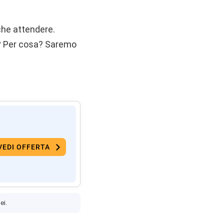
che attendere.
e? Per cosa? Saremo
VEDI OFFERTA
ei.