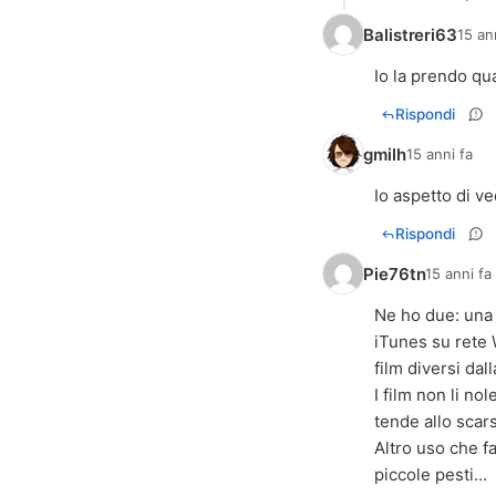
Balistreri63
15 an
Io la prendo qu
Rispondi
gmilh
15 anni fa
Io aspetto di v
Rispondi
Pie76tn
15 anni fa
Ne ho due: una 
iTunes su rete
film diversi dall
I film non li n
tende allo scar
Altro uso che f
piccole pesti...