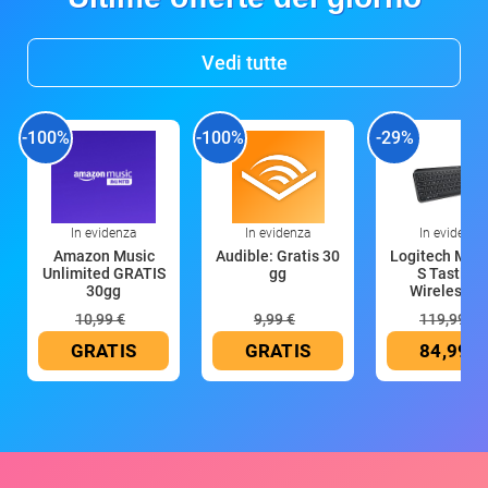
Vedi tutte
-100%
-100%
-29%
In evidenza
In evidenza
In evidenza
Amazon Music
Audible: Gratis 30
Logitech MX 
Unlimited GRATIS
gg
S Tastiera
30gg
Wireless (G
10,99 €
9,99 €
119,99 €
GRATIS
GRATIS
84,99 €