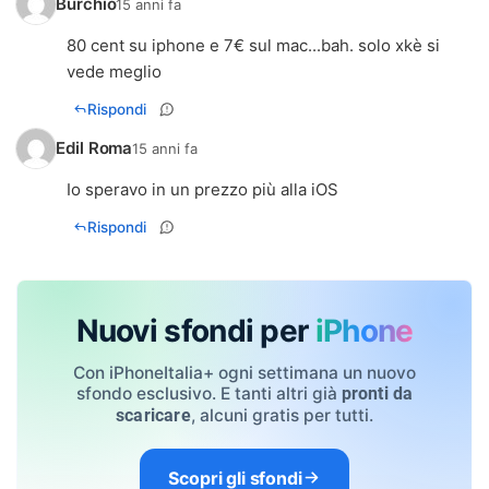
Burchio
15 anni fa
80 cent su iphone e 7€ sul mac...bah. solo xkè si
vede meglio
Rispondi
Edil Roma
15 anni fa
Io speravo in un prezzo più alla iOS
Rispondi
Nuovi sfondi per
iPhone
Con iPhoneItalia+ ogni settimana un nuovo
sfondo esclusivo. E tanti altri già
pronti da
, alcuni gratis per tutti.
scaricare
Scopri gli sfondi