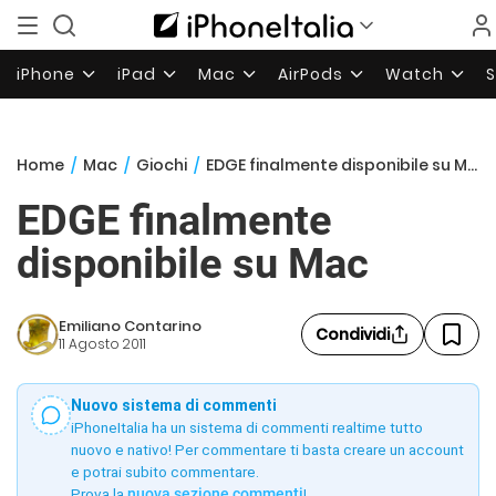
iPhone
iPad
Mac
AirPods
Watch
Home
/
Mac
/
Giochi
/
EDGE finalmente disponibile su Mac
EDGE finalmente
disponibile su Mac
Emiliano Contarino
Condividi
11 Agosto 2011
Nuovo sistema di commenti
iPhoneItalia ha un sistema di commenti realtime tutto
nuovo e nativo! Per commentare ti basta creare un account
e potrai subito commentare.
Prova la
nuova sezione commenti
!