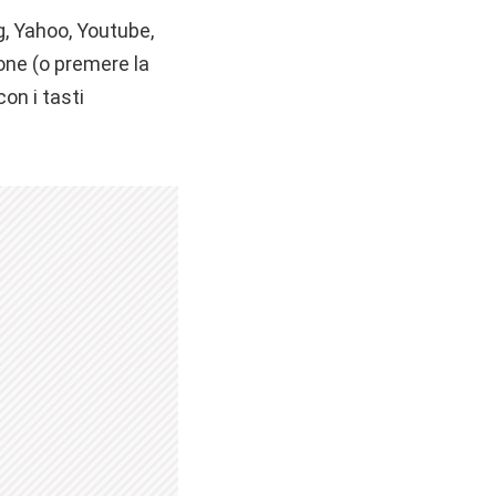
g, Yahoo, Youtube,
ione (o premere la
on i tasti