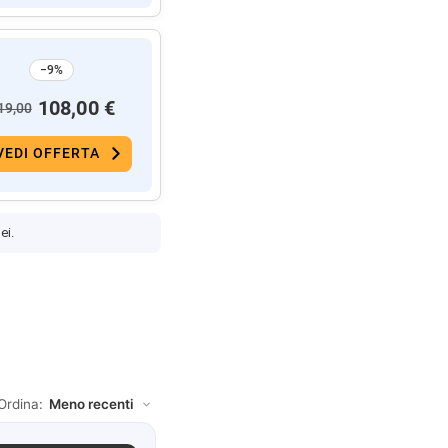
−9%
108,00 €
19,00
VEDI OFFERTA
ei.
Ordina: