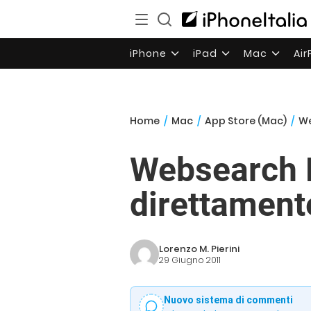
iPhone
iPad
Mac
Ai
Home
/
Mac
/
App Store (Mac)
/
We
Websearch Pr
direttament
Lorenzo M. Pierini
29 Giugno 2011
Nuovo sistema di commenti