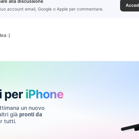
are alla discussione
Acced
 tuo account email, Google o Apple per commentare.
dea :)
i per
iPhone
ettimana un nuovo
ltri già
pronti da
r tutti.