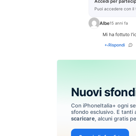
Accedi per partecip
Puoi accedere con il
Albe
15 anni fa
Mi ha fottuto l'i
Rispondi
Nuovi sfond
Con iPhoneItalia+ ogni s
sfondo esclusivo. E tanti a
, alcuni gratis pe
scaricare