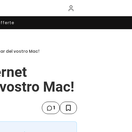
fferte
Bar del vostro Mac!
ernet
 vostro Mac!
1