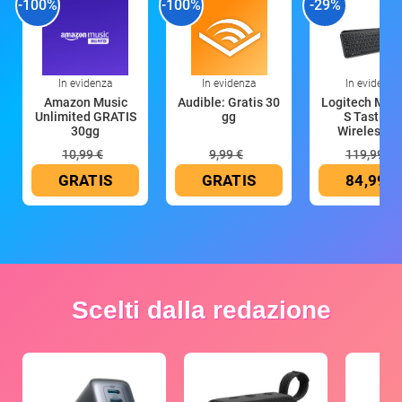
-100%
-100%
-29%
In evidenza
In evidenza
In evidenza
Amazon Music
Audible: Gratis 30
Logitech MX 
Unlimited GRATIS
gg
S Tastiera
30gg
Wireless (G
10,99 €
9,99 €
119,99 €
GRATIS
GRATIS
84,99 €
Scelti dalla redazione