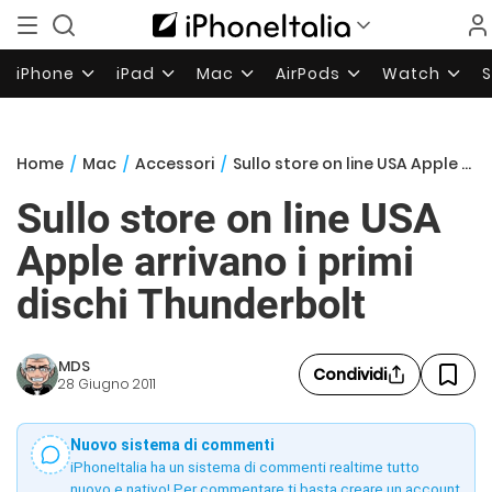
iPhone
iPad
Mac
AirPods
Watch
Home
/
Mac
/
Accessori
/
Sullo store on line USA Apple arrivano i primi dischi Thunderbolt
Sullo store on line USA
Apple arrivano i primi
dischi Thunderbolt
MDS
Condividi
28 Giugno 2011
Nuovo sistema di commenti
iPhoneItalia ha un sistema di commenti realtime tutto
nuovo e nativo! Per commentare ti basta creare un account