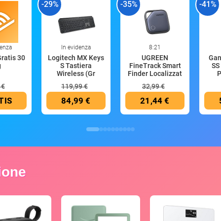
-29%
-35%
-41%
denza
In evidenza
8:21
Gratis 30
Logitech MX Keys
UGREEN
Gan
g
S Tastiera
FineTrack Smart
SS 
Wireless (Gr
Finder Localizzat
P
 €
119,99 €
32,99 €
TIS
84,99 €
21,44 €
zione