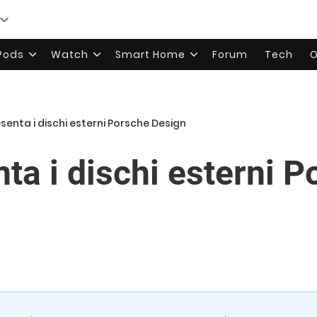
rPods
Watch
Smart Home
Forum
Tech
O
senta i dischi esterni Porsche Design
ta i dischi esterni 