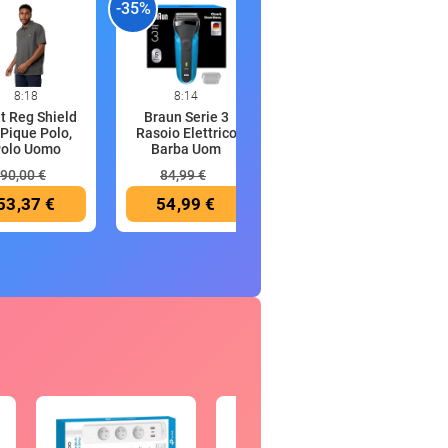
-35%
-46%
-
8:18
8:14
8:11
t Reg Shield
Braun Serie 3
Tommy Jeans
Pique Polo,
Rasoio Elettrico
Uomo T-Shirt
olo Uomo
Barba Uom
Maniche Corte S
90,00 €
84,99 €
39,90 €
53,37 €
54,99 €
21,57 €