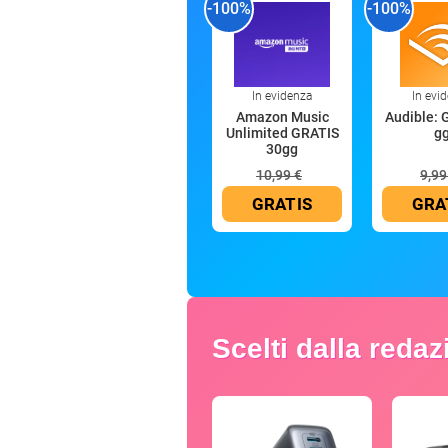
-100%
-100%
In evidenza
In evi
Amazon Music
Audible: 
Unlimited GRATIS
g
30gg
10,99 €
9,99
GRATIS
GRA
Scelti dalla reda