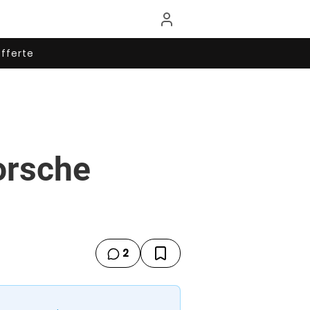
fferte
Porsche
2