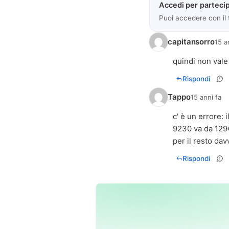
Accedi per partecip
Puoi accedere con il
capitansorro
15 a
quindi non vale
Rispondi
Tappo
15 anni fa
c' è un errore: 
9230 va da 129
per il resto davv
Rispondi