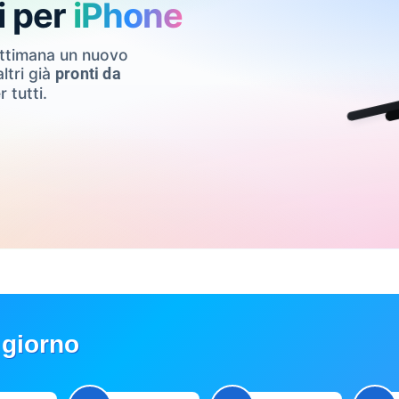
i per
iPhone
ettimana un nuovo
ltri già
pronti da
r tutti.
 giorno