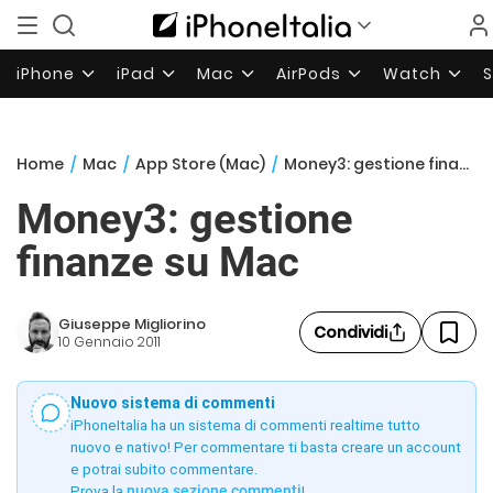
iPhone
iPad
Mac
AirPods
Watch
Home
/
Mac
/
App Store (Mac)
/
Money3: gestione finanze su Mac
Money3: gestione
finanze su Mac
Giuseppe Migliorino
Condividi
10 Gennaio 2011
Nuovo sistema di commenti
iPhoneItalia ha un sistema di commenti realtime tutto
nuovo e nativo! Per commentare ti basta creare un account
e potrai subito commentare.
Prova la
nuova sezione commenti
!