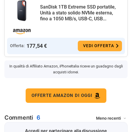
SanDisk 1TB Extreme SSD portatile,
Unità a stato solido NVMe esterna,
fino a 1050 MB/s, USB-C, USB...
177,54 €
Offerta:
VEDI OFFERTA
In qualità di Affiliato Amazon, iPhoneItalia riceve un guadagno dagli
acquisti idonei.
OFFERTE AMAZON DI OGGI
Commenti
6
Accedi per partecipare alla discussione