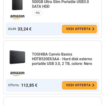
500GB Ultra Slim Portatile USB3.0
SATA HDD
−5%
33,24 €
34,99
VEDI OFFERTA
TOSHIBA Canvio Basics
HDTB520EK3AA - Hard disk esterno
portatile USB 3.0, 2 TB, colore: Nero
112,85 €
Offerta:
VEDI OFFERTA