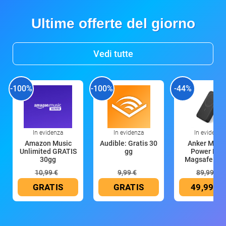
Ultime offerte del giorno
Vedi tutte
-100%
-100%
-44%
In evidenza
In evidenza
In evidenza
Amazon Music
Audible: Gratis 30
Anker Mag
Unlimited GRATIS
gg
Power Ban
30gg
Magsafe 10
mAh
10,99 €
9,99 €
89,99 €
GRATIS
GRATIS
49,99 €