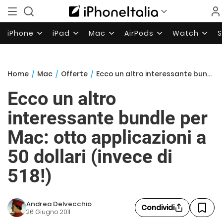
iPhone
iPad
Mac
AirPods
Watch
Home
/
Mac
/
Offerte
/
Ecco un altro interessante bundle per Mac: otto applicazioni a 50 dollari (invece di 518!)
Ecco un altro
interessante bundle per
Mac: otto applicazioni a
50 dollari (invece di
518!)
Andrea Delvecchio
Condividi
26 Giugno 2011