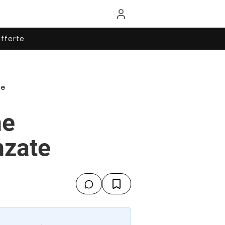
fferte
te
ne
nzate