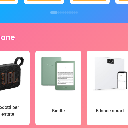
zione
odotti per
Kindle
Bilance smart
l'estate