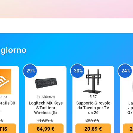
 giorno
-29%
-30%
-24%
denza
In evidenza
5:57
Gratis 30
Logitech MX Keys
Supporto Girevole
Ja
g
S Tastiera
da Tavolo per TV
Jp
Wireless (Gr
da 26
Oxf
 €
119,99 €
29,99 €
TIS
84,99 €
20,89 €
2