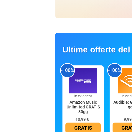
Ultime offerte del
-100%
-100%
In evidenza
In evi
Amazon Music
Audible: 
Unlimited GRATIS
g
30gg
10,99 €
9,99
GRATIS
GRA