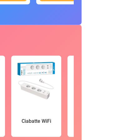
Vid
Ciabatte WiFi
Smartwatch
so