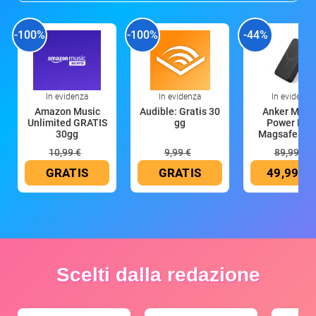
-100%
-100%
-44%
In evidenza
In evidenza
In evidenza
Amazon Music
Audible: Gratis 30
Anker Mag
Unlimited GRATIS
gg
Power Ban
30gg
Magsafe 10
mAh
10,99 €
9,99 €
89,99 €
GRATIS
GRATIS
49,99 €
Scelti dalla redazione