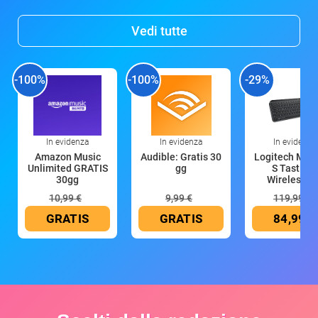
Vedi tutte
-100%
-100%
-29%
In evidenza
In evidenza
In evidenza
Amazon Music
Audible: Gratis 30
Logitech MX 
Unlimited GRATIS
gg
S Tastiera
30gg
Wireless (G
10,99 €
9,99 €
119,99 €
GRATIS
GRATIS
84,99 €