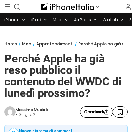
iPhone
iPad
Mac
AirPods
Watch
Home
/
Mac
/
Approfondimenti
/
Perché Apple ha già reso pubblico il contenuto del WWDC di lunedì prossimo?
Perché Apple ha già
reso pubblico il
contenuto del WWDC di
lunedì prossimo?
Massimo Musicò
Condividi
3 Giugno 2011
Nuovo sistema di commenti