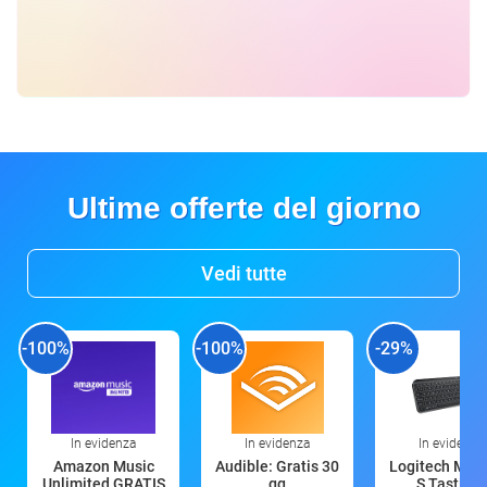
Ultime offerte del giorno
Vedi tutte
-100%
-100%
-29%
In evidenza
In evidenza
In evidenza
Amazon Music
Audible: Gratis 30
Logitech MX 
Unlimited GRATIS
gg
S Tastiera