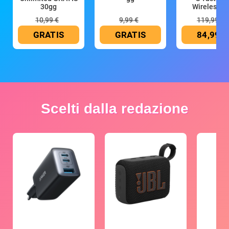
30gg
Wireless (G
10,99 €
9,99 €
119,99 €
GRATIS
GRATIS
84,99 €
Scelti dalla redazione