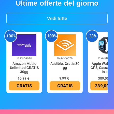
Ultime offerte del giorno
Vedi tutte
-100%
-100%
-23%
In evidenza
In evidenza
In evidenza
Amazon Music
Audible: Gratis 30
Apple Watch 
Unlimited GRATIS
gg
GPS, Cassa 4
30gg
in all
10,99 €
9,99 €
309,00 €
GRATIS
GRATIS
239,00 €